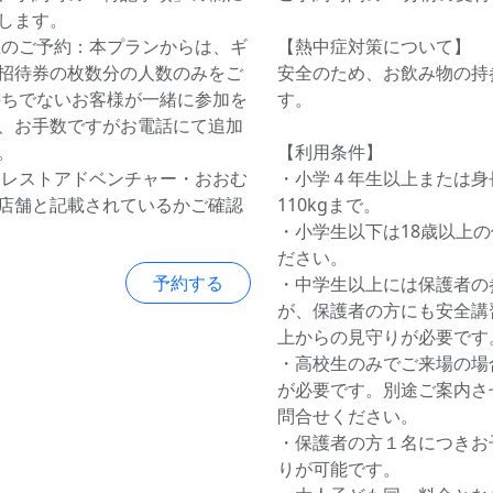
します。
上のご予約：本プランからは、ギ
【熱中症対策について】
招待券の枚数分の人数のみをご
安全のため、お飲み物の持
持ちでないお客様が一緒に参加を
す。
、お手数ですがお電話にて追加
。
【利用条件】
ォレストアドベンチャー・おおむ
・小学４年生以上または身長
店舗と記載されているかご確認
110kgまで。
・小学生以下は18歳以上
ださい。
予約する
・中学生以上には保護者の
が、保護者の方にも安全講
上からの見守りが必要です
・高校生のみでご来場の場
が必要です。別途ご案内さ
問合せください。
・保護者の方１名につきお
りが可能です。