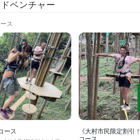
アドベンチャー
コース
コース
《大村市民限定割引
コース