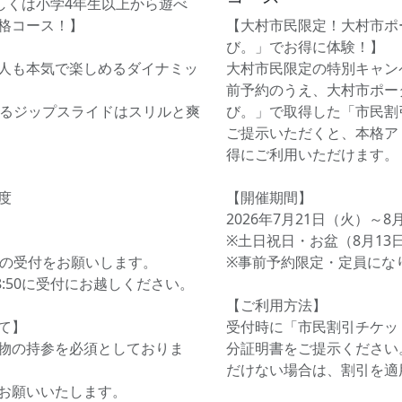
もしくは小学4年生以上から遊べ
格コース！】
【大村市民限定！大村市ポ
び。」でお得に体験！】
人も本気で楽しめるダイナミッ
大村市民限定の特別キャン
前予約のうえ、大村市ポー
するジップスライドはスリルと爽
び。」で取得した「市民割
ご提示いただくと、本格ア
得にご利用いただけます。
度
【開催期間】
2026年7月21日（火）～8
※土日祝日・お盆（8月13
前の受付をお願いします。
※事前予約限定・定員にな
、8:50に受付にお越しください。
【ご利用方法】
て】
受付時に「市民割引チケッ
物の持参を必須としておりま
分証明書をご提示ください
だけない場合は、割引を適
お願いいたします。