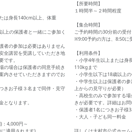
【所要時間】
１時間半～２時間程度
は身長140cm以上、体重
【集合時間】
歳以上の保護者と一緒にご参加く
ご予約時間の30分前の受
※9:00予約の方は、8:5
護者の参加は必要はありません
安全講習を受講していただき地
【利用条件】
要です。
・小学4年生以上または身長
場の場合は保護者の同意手続き
110kgまで
案内させていただきますのでお
・小学生以下は18歳以上
・中学生以上は保護者の参
つきお子様３名まで同伴・見守
上からの見守りが必要）
・高校生のみで参加する場
金となります。
きが必要です。詳細はお問
・保護者1名につきお子様
・大人・子ども同一料金
：4,000円～
約に適用されます)
詳しくは大村市公式ホーム