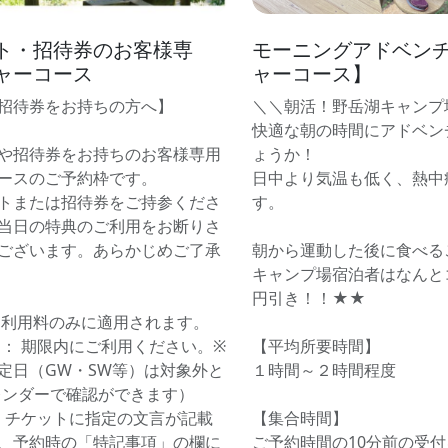
ト・招待券のお客様専
モーニングアドベン
ャーコース
ャーコース】
招待券をお持ちの方へ】
＼＼朝活！野岳湖キャンプ
快適な朝の時間にアドベン
や招待券をお持ちのお客様専用
ょうか！
ースのご予約枠です。
日中より気温も低く、熱中
トまたは招待券をご持参くださ
す。
当日の特典のご利用をお断りさ
ございます。あらかじめご了承
朝から運動した後に食べる
キャンプ場宿泊者はなんとコ
円引き！！★★
ス利用料のみに適用されます。
日： 期限内にご利用ください。※
【平均所要時間】
定日（GW・SW等）は対象外と
１時間～２時間程度
レンダーで確認ができます）
： チケットに指定の文言が記載
【集合時間】
、予約時の「特記事項」の欄に
ご予約時間の10分前の受