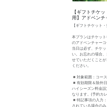
【ギフトチケッ
用】アドベンチ
【ギフトチケット・
本プランはチケット
のアドベンチャーコ
当日は必ず、チケッ
い。お忘れの場合、
せていただくことが
ください。
◾️対象範囲：コー
◾️有効期限＆除外
ハイシーズン料金設
なります。(予約カ
◾️特記事項の入力
されている場合のみ