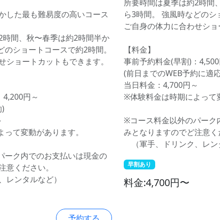
所要時間は夏季は約2時間
かした最も難易度の高いコース
ら3時間。 強風時などのシ
ご自身の体力に合わせショ
2時間、秋〜春季は約2時間半か
などのショートコースで約2時間。
【料金】
せショートカットもできます。
事前予約料金(早割)：4,50
(前日までのWEB予約に適応
当日料金：4,700円～
4,200円～
※体験料金は時期によって
)
～
※コース料金以外のパーク
よって変動があります。
みとなりますのでど注意く
（軍手、ドリンク、レン
パーク内でのお支払いは現金の
早割あり
注意ください。
、レンタルなど）
料金:4,700円〜
予約する