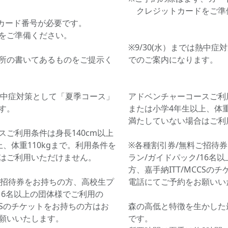
クレジットカードをご準
カード番号が必要です。
をご準備ください。
※9/30(水）までは熱中
所の書いてあるものをご提示く
でのご案内になります。
は熱中症対策として「夏季コース」
アドベンチャーコースご利用
す。
または小学4年生以上、体重
満たしていない場合はご利
スご利用条件は身長140cm以上
、体重110kgまで。利用条件を
※各種割引券/無料ご招待
はご利用いただけません。
ラン/ガイドパック/16名
方、嘉手納ITT/MCCSの
ご招待券をお持ちの方、高校生プ
電話にてご予約をお願いい
16名以上の団体様でご利用の
CCSのチケットをお持ちの方はお
森の高低と特徴を生かした
願いいたします。
です。