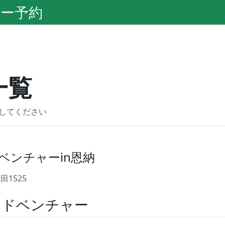
ー予約
一覧
してください
ベンチャーin恩納
1525
アドベンチャー