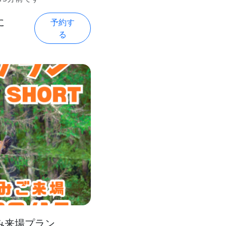
に
予約す
る
のみ来場プラン