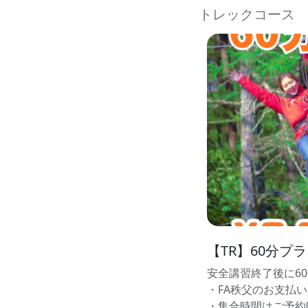
トレックコース
【TR】60分プ
安全講習終了後に6
・FA秩父のお支払
・集合時間はご予約