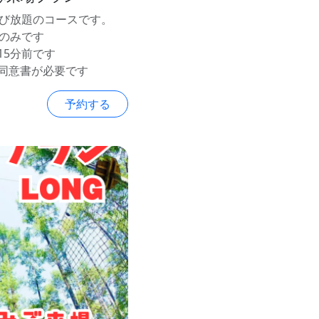
遊び放題のコースです。
金のみです
15分前です
同意書が必要です
予約する