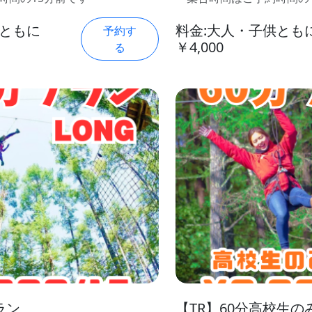
供ともに
料金:大人・子供とも
予約す
￥4,000
る
ラン
【TR】60分高校生