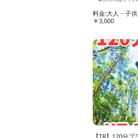
料金:大人・子
￥3,000
【TR】120分プ