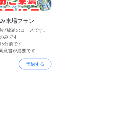
のみ来場プラン
間遊び放題のコースです。
金のみです
15分前です
同意書が必要です
予約する