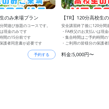
校生のみ来場プラン
【TR】120分高校生
0分間遊び放題のコースです。
安全講習終了後に120分
いは現金のみです
・FA秩父のお支払いは現
時間の15分前です
・集合時間はご予約時間の
保護者同意書が必要です
・ご利用の皆様分の保護者
料金:5,000円〜
予約する