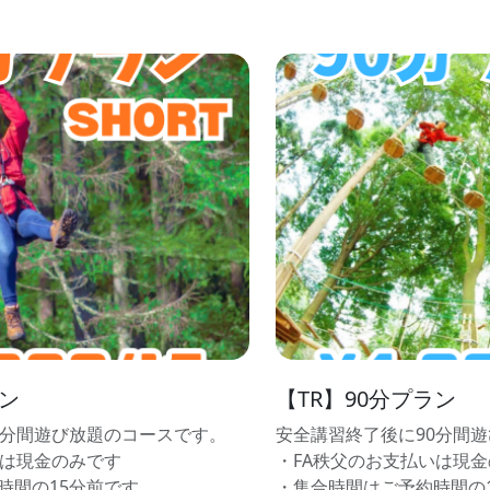
ラン
【TR】90分プラン
0分間遊び放題のコースです。
安全講習終了後に90分間
いは現金のみです
・FA秩父のお支払いは現
時間の15分前です
・集合時間はご予約時間の