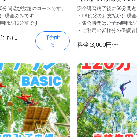
20分間遊び放題のコースです。
安全講習終了後に60分間
いは現金のみです
・FA秩父のお支払いは現
時間の15分前です
・集合時間はご予約時間の
・ご利用の皆様分の保護者
供ともに
予約す
料金:3,000円〜
る